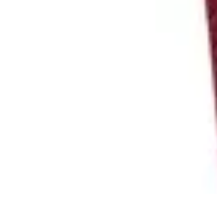
Santé Ayurvédique
Information
Santé et Bien-être
Pratiques et Rituels
Équilibre des Dosha
Santé Ayurvédique