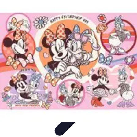
Santé Ayurvédique
Information
Santé et Bien-être
Pratiques et Rituels
Équilibre des
Doshas
Plantes et Remèdes
Santé Ayurvédique