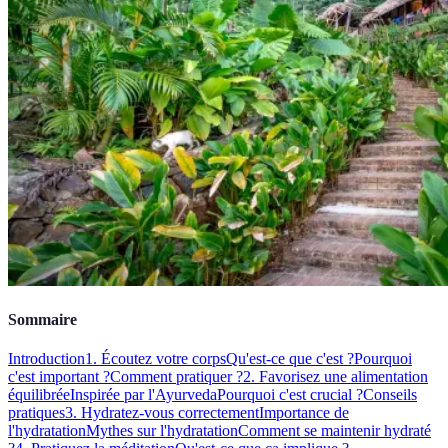
Sommaire
Introduction
1. Écoutez votre corps
Qu'est-ce que c'est ?
Pourquoi
c'est important ?
Comment pratiquer ?
2. Favorisez une alimentation
équilibrée
Inspirée par l'Ayurveda
Pourquoi c'est crucial ?
Conseils
pratiques
3. Hydratez-vous correctement
Importance de
l'hydratation
Mythes sur l'hydratation
Comment se maintenir hydraté