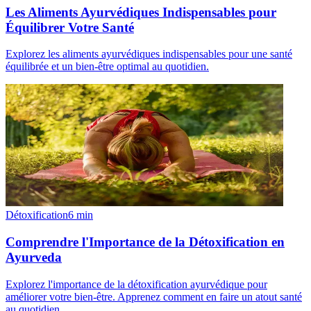
Les Aliments Ayurvédiques Indispensables pour
Équilibrer Votre Santé
Explorez les aliments ayurvédiques indispensables pour une santé
équilibrée et un bien-être optimal au quotidien.
Détoxification
6
min
Comprendre l'Importance de la Détoxification en
Ayurveda
Explorez l'importance de la détoxification ayurvédique pour
améliorer votre bien-être. Apprenez comment en faire un atout santé
au quotidien.