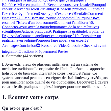
?
4. Pratiquez la méditation
Qu'est-ce que ça implique ?
Bénéfices
Mise en pratique
5. Réveillez-vous avec le soleil
Pourquoi
choisir le lever du soleil ?
Avantages
Conseils pratiques
6. Faites de
l'exercice régulièrement
Quel type d'exercice ?
Bienfaits
Comment
l'intégrer ?
7. Établissez une routine de sommeil
Pourquoi est-ce
essentiel ?
Effets d'un bon sommeil
Comment l'améliorer ?
8.
Connectez-vous avec la nature
Importance de la nature
Preuves
scientifiques
Astuces pratiques
9. Pratiquez la gratitude
Un pilier de
l'Ayurveda
Comment appliquer cette pratique ?
10. Consultez un
praticien ayurvédique
Pourquoi faire appel à un expert ?
Avantages
Conclusion
📺 Ressource Vidéo
Glossaire
Checklist avant
intégration
Questions Fréquemment Posées
Sommaire
(
44
sections
)
L'Ayurveda, vieux de plusieurs millénaires, est un système de
médecine traditionnelle originaire de l'Inde. Il prône une approche
holistique du bien-être, intégrant le corps, l'esprit et l'âme. Ce
système ancestral peut nous enseigner des
habitudes ayurvédiques
pour améliorer notre qualité de vie quotidienne. Découvrez à travers
cet article dix pratiques simples à intégrer pour une meilleure santé.
1. Écoutez votre corps
Qu'est-ce que c'est ?