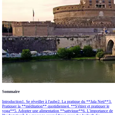
Sommaire
Introduction
1. Se réveiller à l'aube
2. La pratique du **Jala Neti**
3.
Pratiquer la **méditation** quotidienne
4. **S'étirer et pratiquer le
yoga**
5. Adopter une alimentation **sattvique**
6. L'importance de