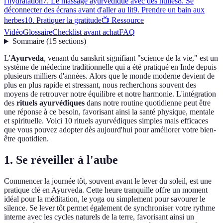
l'hydratation
7. Le massage ayurvédique avec des huiles
8. Se
déconnecter des écrans avant d'aller au lit
9. Prendre un bain aux
herbes
10. Pratiquer la gratitude
📺 Ressource
Vidéo
Glossaire
Checklist avant achat
FAQ
Sommaire
(
15
sections
)
L'
Ayurveda
, venant du sanskrit signifiant "science de la vie," est un
système de médecine traditionnelle qui a été pratiqué en Inde depuis
plusieurs milliers d'années. Alors que le monde moderne devient de
plus en plus rapide et stressant, nous recherchons souvent des
moyens de retrouver notre équilibre et notre harmonie. L'intégration
des
rituels ayurvédiques
dans notre routine quotidienne peut être
une réponse à ce besoin, favorisant ainsi la santé physique, mentale
et spirituelle. Voici 10 rituels ayurvédiques simples mais efficaces
que vous pouvez adopter dès aujourd'hui pour améliorer votre bien-
être quotidien.
1. Se réveiller à l'aube
Commencer la journée tôt, souvent avant le lever du soleil, est une
pratique clé en Ayurveda. Cette heure tranquille offre un moment
idéal pour la méditation, le yoga ou simplement pour savourer le
silence. Se lever tôt permet également de synchroniser votre rythme
interne avec les cycles naturels de la terre, favorisant ainsi un