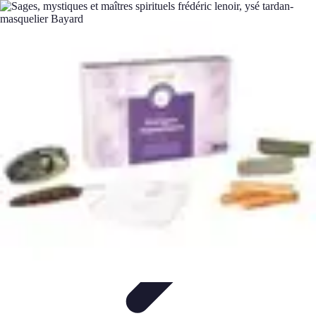
Santé Ayurvédique
Information
Santé et Bien-être
Pratiques et Rituels
Équilibre des
Doshas
Plantes et Remèdes
Santé Ayurvédique