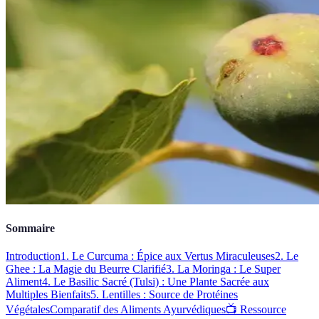
Sommaire
Introduction
1. Le Curcuma : Épice aux Vertus Miraculeuses
2. Le
Ghee : La Magie du Beurre Clarifié
3. La Moringa : Le Super
Aliment
4. Le Basilic Sacré (Tulsi) : Une Plante Sacrée aux
Multiples Bienfaits
5. Lentilles : Source de Protéines
Végétales
Comparatif des Aliments Ayurvédiques
📺 Ressource