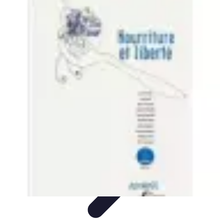
Santé Ayurvédique
Information
Santé et Bien-être
Pratiques et Rituels
Équilibre des
Doshas
Plantes et Remèdes
Santé Ayurvédique