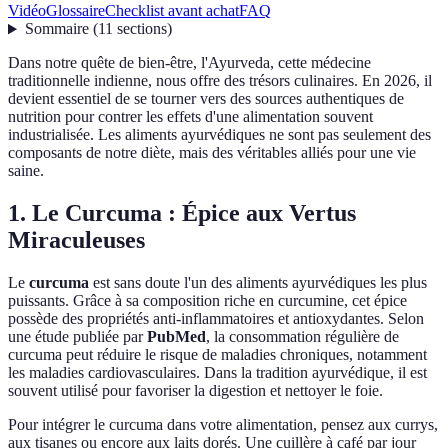
Vidéo
Glossaire
Checklist avant achat
FAQ
Sommaire
(
11
sections
)
Dans notre quête de bien-être, l'Ayurveda, cette médecine
traditionnelle indienne, nous offre des trésors culinaires. En 2026, il
devient essentiel de se tourner vers des sources authentiques de
nutrition pour contrer les effets d'une alimentation souvent
industrialisée. Les aliments ayurvédiques ne sont pas seulement des
composants de notre diète, mais des véritables alliés pour une vie
saine.
1. Le Curcuma : Épice aux Vertus
Miraculeuses
Le
curcuma
est sans doute l'un des aliments ayurvédiques les plus
puissants. Grâce à sa composition riche en curcumine, cet épice
possède des propriétés anti-inflammatoires et antioxydantes. Selon
une étude publiée par
PubMed
, la consommation régulière de
curcuma peut réduire le risque de maladies chroniques, notamment
les maladies cardiovasculaires. Dans la tradition ayurvédique, il est
souvent utilisé pour favoriser la digestion et nettoyer le foie.
Pour intégrer le curcuma dans votre alimentation, pensez aux currys,
aux tisanes ou encore aux laits dorés. Une cuillère à café par jour