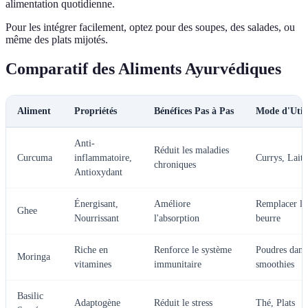
alimentation quotidienne.
Pour les intégrer facilement, optez pour des soupes, des salades, ou
même des plats mijotés.
Comparatif des Aliments Ayurvédiques
Aliment
Propriétés
Bénéfices Pas à Pas
Mode d'Utili
Anti-
Réduit les maladies
Curcuma
inflammatoire,
Currys, Laits
chroniques
Antioxydant
Énergisant,
Améliore
Remplacer le
Ghee
Nourrissant
l'absorption
beurre
Riche en
Renforce le système
Poudres dans
Moringa
vitamines
immunitaire
smoothies
Basilic
Adaptogène
Réduit le stress
Thé, Plats