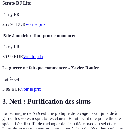
Serato DJ Lite
Darty FR
265.91
EUR
Voir le prix
Pâte à modeler Tout pour commencer
Darty FR
36.99
EUR
Voir le prix
La guerre ne fait que commencer - Xavier Raufer
Lattès GF
3.89
EUR
Voir le prix
3. Neti : Purification des sinus
La technique de
Neti
est une pratique de lavage nasal qui aide à
garder les voies respiratoires claires. En utilisant une petite théière
spécialisée, il suffit de mélanger de l'eau tiède avec du sel et de
l'introduire par une narine, permettant à l'eau de s'écouler par l'autre.