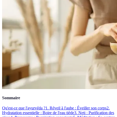
Sommaire
Qu'est-ce que l'ayurvéda ?
1. Réveil à l'aube : Éveiller son corps
2.
Hydratation essentielle : Boire de l'eau tiède
3. Neti : Purification des