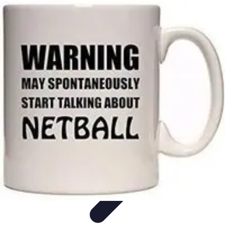
Santé Ayurvédique
Information
Santé et Bien-être
Pratiques et Rituels
Équilibre des
Doshas
Plantes et Remèdes
Santé Ayurvédique