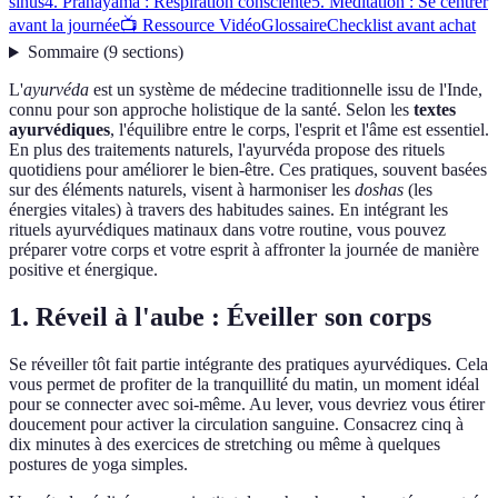
sinus
4. Pranayama : Respiration consciente
5. Méditation : Se centrer
avant la journée
📺 Ressource Vidéo
Glossaire
Checklist avant achat
Sommaire
(
9
sections
)
L'
ayurvéda
est un système de médecine traditionnelle issu de l'Inde,
connu pour son approche holistique de la santé. Selon les
textes
ayurvédiques
, l'équilibre entre le corps, l'esprit et l'âme est essentiel.
En plus des traitements naturels, l'ayurvéda propose des rituels
quotidiens pour améliorer le bien-être. Ces pratiques, souvent basées
sur des éléments naturels, visent à harmoniser les
doshas
(les
énergies vitales) à travers des habitudes saines. En intégrant les
rituels ayurvédiques matinaux dans votre routine, vous pouvez
préparer votre corps et votre esprit à affronter la journée de manière
positive et énergique.
1. Réveil à l'aube : Éveiller son corps
Se réveiller tôt fait partie intégrante des pratiques ayurvédiques. Cela
vous permet de profiter de la tranquillité du matin, un moment idéal
pour se connecter avec soi-même. Au lever, vous devriez vous étirer
doucement pour activer la circulation sanguine. Consacrez cinq à
dix minutes à des exercices de stretching ou même à quelques
postures de yoga simples.