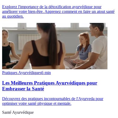
Explorez l'importance de la détoxification ayurvédique pour
améliorer votre bien-être. Apprenez comment en faire un atout santé
au quotidien.
Pratiques Ayurvédiques
6
min
Les Meilleures Pratiques Ayurvédiques pour
Embrasser la Santé
Découvrez des pratiques incontournables de l'Ayurveda pour
optimiser votre santé physique et mentale.
Santé Ayurvédique