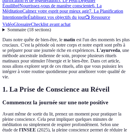
purification et de régénération
5. Le Petit-Déjeuner
Équilibré
Nourrissez-vous de manière consciente
6. La
Méditation
Calmez votre esprit pour mieux agir
7. La Planification
Intentionnelle
Établissez vos objectifs du jour
📺 Ressource
Vidéo
Glossaire
Checklist avant achat
Sommaire
(
18
sections
)
Dans notre quête de bien-être, le
matin
est l'un des moments les plus
cruciaux. C'est la période où notre corps et notre esprit sont prêts à
se préparer pour une journée riche en expériences.
L'ayurveda
, une
méthode ancestrale indienne de soin, propose plusieurs rituels
matinaux pour stimuler l'énergie et le bien-être. Dans cet article,
nous allons explorer sept de ces rituels, afin que vous puissiez les
intégrer à votre routine quotidienne pour améliorer votre qualité de
vie.
1. La Prise de Conscience au Réveil
Commencez la journée sur une note positive
Avant même de sortir du lit, prenez un moment pour pratiquer la
pleine conscience. Cela peut impliquer quelques minutes de
méditation ou simplement de respirer profondément. Selon une
étude de
l'INSEE
(2025), la pleine conscience permet de réduire le