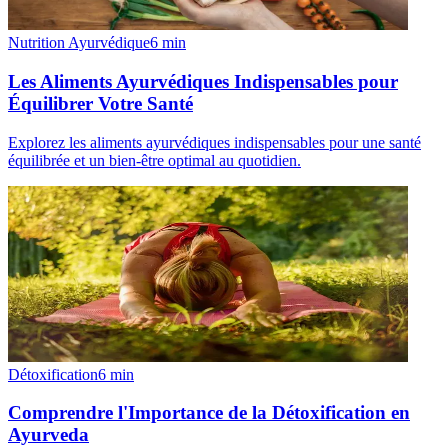
Nutrition Ayurvédique
6
min
Les Aliments Ayurvédiques Indispensables pour
Équilibrer Votre Santé
Explorez les aliments ayurvédiques indispensables pour une santé
équilibrée et un bien-être optimal au quotidien.
Détoxification
6
min
Comprendre l'Importance de la Détoxification en
Ayurveda