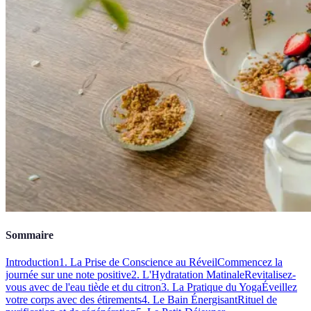
Sommaire
Introduction
1. La Prise de Conscience au Réveil
Commencez la
journée sur une note positive
2. L'Hydratation Matinale
Revitalisez-
vous avec de l'eau tiède et du citron
3. La Pratique du Yoga
Éveillez
votre corps avec des étirements
4. Le Bain Énergisant
Rituel de