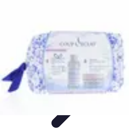
Santé Ayurvédique
Information
Santé et Bien-être
Pratiques et Rituels
Équilibre des
Doshas
Plantes et Remèdes
Santé Ayurvédique