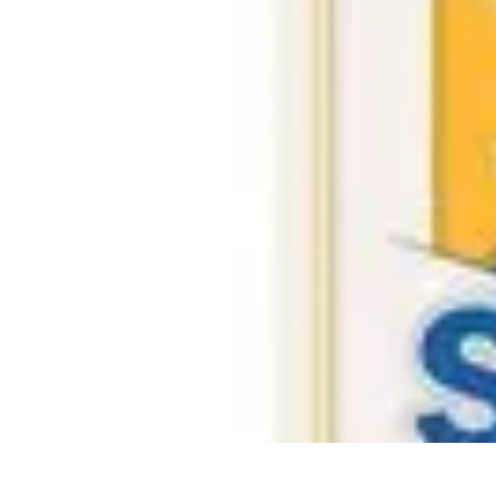
Santé Ayurvédique
Information
Santé et Bien-être
Pratiques et Rituels
Équilibre des Dosha
Santé Ayurvédique