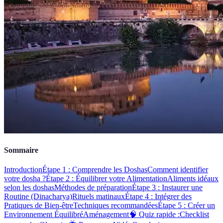
Sommaire
Introduction
Étape 1 : Comprendre les Doshas
Comment identifier
votre dosha ?
Étape 2 : Équilibrer votre Alimentation
Aliments idéaux
selon les doshas
Méthodes de préparation
Étape 3 : Instaurer une
Routine (Dinacharya)
Rituels matinaux
Étape 4 : Intégrer des
Pratiques de Bien-être
Techniques recommandées
Étape 5 : Créer un
Environnement Équilibré
Aménagement
🧠 Quiz rapide :
Checklist