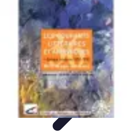
Santé Ayurvédique
Information
Santé et Bien-être
Pratiques et Rituels
Équilibre des
Doshas
Plantes et Remèdes
Santé Ayurvédique