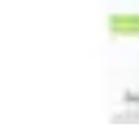
Santé Ayurvédique
Information
Santé et Bien-être
Pratiques et Rituels
Équilibre des Dosha
Santé Ayurvédique