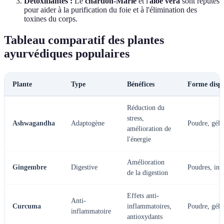
Détoxifiantes :
Le
chardon-Marie
et l'
aloe vera
sont réputés
pour aider à la purification du foie et à l'élimination des
toxines du corps.
Tableau comparatif des plantes
ayurvédiques populaires
Plante
Type
Bénéfices
Forme dispo
Réduction du
stress,
Ashwagandha
Adaptogène
Poudre, gélu
amélioration de
l'énergie
Amélioration
Gingembre
Digestive
Poudres, inf
de la digestion
Effets anti-
Anti-
Curcuma
inflammatoires,
Poudre, gélu
inflammatoire
antioxydants