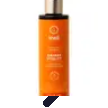
Santé Ayurvédique
Information
Santé et Bien-être
Pratiques et Rituels
Équilibre des
Doshas
Plantes et Remèdes
Santé Ayurvédique