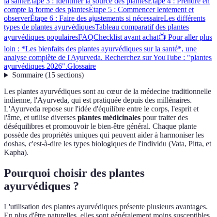
la santé
Étape 3 : Identifier la source des plantes
Étape 4 : Prendre en
compte la forme des plantes
Étape 5 : Commencer lentement et
observer
Étape 6 : Faire des ajustements si nécessaire
Les différents
types de plantes ayurvédiques
Tableau comparatif des plantes
ayurvédiques populaires
FAQ
Checklist avant achat
📺 Pour aller plus
loin : *Les bienfaits des plantes ayurvédiques sur la santé*, une
analyse complète de l'Ayurveda. Recherchez sur YouTube : "plantes
ayurvédiques 2026".
Glossaire
Sommaire
(
15
sections
)
Les plantes ayurvédiques sont au cœur de la médecine traditionnelle
indienne, l'Ayurveda, qui est pratiquée depuis des millénaires.
L'Ayurveda repose sur l'idée d'équilibre entre le corps, l'esprit et
l'âme, et utilise diverses
plantes médicinales
pour traiter des
déséquilibres et promouvoir le bien-être général. Chaque plante
possède des propriétés uniques qui peuvent aider à harmoniser les
doshas, c'est-à-dire les types biologiques de l'individu (Vata, Pitta, et
Kapha).
Pourquoi choisir des plantes
ayurvédiques ?
L'utilisation des plantes ayurvédiques présente plusieurs avantages.
En plus d'être naturelles, elles sont généralement moins susceptibles