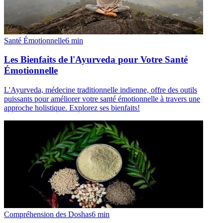
Santé Émotionnelle
6
min
Les Bienfaits de l'Ayurveda pour Votre Santé
Émotionnelle
L'Ayurveda, médecine traditionnelle indienne, offre des outils
puissants pour améliorer votre santé émotionnelle à travers une
approche holistique. Explorez ses bienfaits!
Compréhension des Doshas
6
min