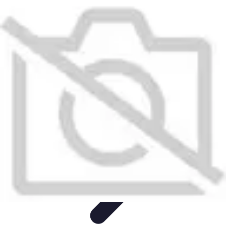
Santé Ayurvédique
Information
Santé et Bien-être
Pratiques et Rituels
Équilibre des
Doshas
Plantes et Remèdes
Santé Ayurvédique