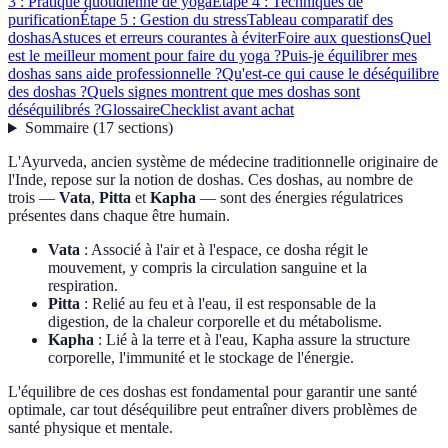
3 : Pratique quotidienne de yoga
Étape 4 : Techniques de
purification
Étape 5 : Gestion du stress
Tableau comparatif des
doshas
Astuces et erreurs courantes à éviter
Foire aux questions
Quel
est le meilleur moment pour faire du yoga ?
Puis-je équilibrer mes
doshas sans aide professionnelle ?
Qu'est-ce qui cause le déséquilibre
des doshas ?
Quels signes montrent que mes doshas sont
déséquilibrés ?
Glossaire
Checklist avant achat
Sommaire
(
17
sections
)
L'Ayurveda, ancien système de médecine traditionnelle originaire de
l'Inde, repose sur la notion de doshas. Ces doshas, au nombre de
trois —
Vata
,
Pitta
et
Kapha
— sont des énergies régulatrices
présentes dans chaque être humain.
Vata
: Associé à l'air et à l'espace, ce dosha régit le
mouvement, y compris la circulation sanguine et la
respiration.
Pitta
: Relié au feu et à l'eau, il est responsable de la
digestion, de la chaleur corporelle et du métabolisme.
Kapha
: Lié à la terre et à l'eau, Kapha assure la structure
corporelle, l'immunité et le stockage de l'énergie.
L'équilibre de ces doshas est fondamental pour garantir une santé
optimale, car tout déséquilibre peut entraîner divers problèmes de
santé physique et mentale.