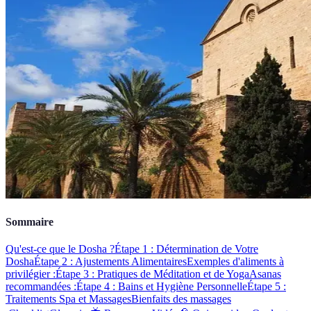
Sommaire
Qu'est-ce que le Dosha ?
Étape 1 : Détermination de Votre
Dosha
Étape 2 : Ajustements Alimentaires
Exemples d'aliments à
privilégier :
Étape 3 : Pratiques de Méditation et de Yoga
Asanas
recommandées :
Étape 4 : Bains et Hygiène Personnelle
Étape 5 :
Traitements Spa et Massages
Bienfaits des massages