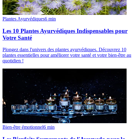
Plantes Ayurvédiques
6
min
Les 10 Plantes Ayurvédiques Indispensables pour
Votre Santé
Plongez dans l'univers des plantes ayurvédiques. Découvrez 10
plantes essentielles pour améliorer votre santé et votre bien-être au
quotidien !
Bien-être émotionnel
6
min