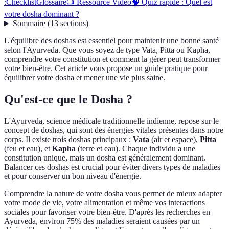
:
Checklist
Glossaire
📺 Ressource Vidéo
🧠 Quiz rapide : Quel est
votre dosha dominant ?
Sommaire
(
13
sections
)
L'équilibre des doshas est essentiel pour maintenir une bonne santé
selon l'Ayurveda. Que vous soyez de type Vata, Pitta ou Kapha,
comprendre votre constitution et comment la gérer peut transformer
votre bien-être. Cet article vous propose un guide pratique pour
équilibrer votre dosha et mener une vie plus saine.
Qu'est-ce que le Dosha ?
L'Ayurveda, science médicale traditionnelle indienne, repose sur le
concept de doshas, qui sont des énergies vitales présentes dans notre
corps. Il existe trois doshas principaux :
Vata
(air et espace),
Pitta
(feu et eau), et
Kapha
(terre et eau). Chaque individu a une
constitution unique, mais un dosha est généralement dominant.
Balancer ces doshas est crucial pour éviter divers types de maladies
et pour conserver un bon niveau d'énergie.
Comprendre la nature de votre dosha vous permet de mieux adapter
votre mode de vie, votre alimentation et même vos interactions
sociales pour favoriser votre bien-être. D'après les recherches en
Ayurveda, environ 75% des maladies seraient causées par un