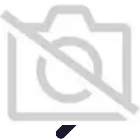
Santé Ayurvédique
Information
Santé et Bien-être
Pratiques et Rituels
Équilibre des
Doshas
Plantes et Remèdes
Santé Ayurvédique