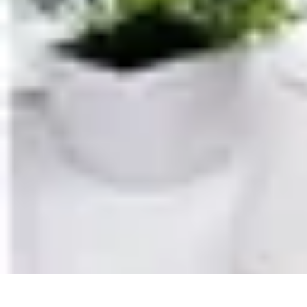
Santé Ayurvédique
Information
Santé et Bien-être
Pratiques et Rituels
Équilibre des Dosha
Santé Ayurvédique