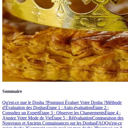
Sommaire
Qu'est-ce que le Dosha ?
Pourquoi Évaluer Votre Dosha ?
Méthode
d'Évaluation des Doshas
Étape 1 : Auto-évaluation
Étape 2 :
Consultez un Expert
Étape 3 : Observer les Changements
Étape 4 :
Ajustez Votre Mode de Vie
Étape 5 : Réévaluation
Comparaison des
Nouveaux et Anciens Connaissances sur les Doshas
FAQ
Qu'est-ce