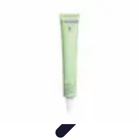
Santé Ayurvédique
Information
Santé et Bien-être
Pratiques et Rituels
Équilibre des
Doshas
Plantes et Remèdes
Santé Ayurvédique