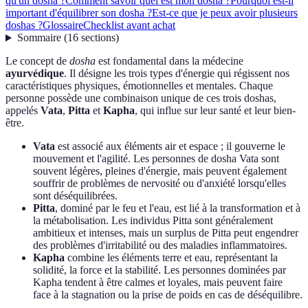
qu'un dosha ?
Comment savoir quel est mon dosha ?
Pourquoi est-il
important d'équilibrer son dosha ?
Est-ce que je peux avoir plusieurs
doshas ?
Glossaire
Checklist avant achat
Sommaire
(
16
sections
)
Le concept de
dosha
est fondamental dans la médecine
ayurvédique
. Il désigne les trois types d'énergie qui régissent nos
caractéristiques physiques, émotionnelles et mentales. Chaque
personne possède une combinaison unique de ces trois doshas,
appelés
Vata
,
Pitta
et
Kapha
, qui influe sur leur santé et leur bien-
être.
Vata
est associé aux éléments air et espace ; il gouverne le
mouvement et l'agilité. Les personnes de dosha Vata sont
souvent légères, pleines d'énergie, mais peuvent également
souffrir de problèmes de nervosité ou d'anxiété lorsqu'elles
sont déséquilibrées.
Pitta
, dominé par le feu et l'eau, est lié à la transformation et à
la métabolisation. Les individus Pitta sont généralement
ambitieux et intenses, mais un surplus de Pitta peut engendrer
des problèmes d'irritabilité ou des maladies inflammatoires.
Kapha
combine les éléments terre et eau, représentant la
solidité, la force et la stabilité. Les personnes dominées par
Kapha tendent à être calmes et loyales, mais peuvent faire
face à la stagnation ou la prise de poids en cas de déséquilibre.