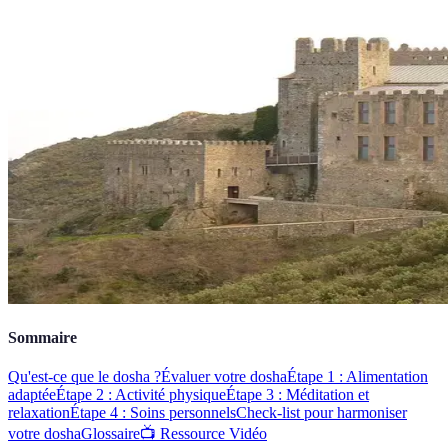
Sommaire
Qu'est-ce que le dosha ?
Évaluer votre dosha
Étape 1 : Alimentation
adaptée
Étape 2 : Activité physique
Étape 3 : Méditation et
relaxation
Étape 4 : Soins personnels
Check-list pour harmoniser
votre dosha
Glossaire
📺 Ressource Vidéo