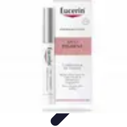
Santé Ayurvédique
Information
Santé et Bien-être
Pratiques et Rituels
Équilibre des
Doshas
Plantes et Remèdes
Santé Ayurvédique