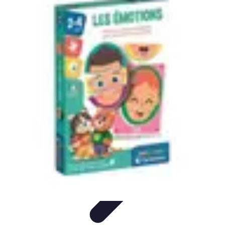
Santé Ayurvédique
Information
Santé et Bien-être
Pratiques et Rituels
Équilibre des
Doshas
Plantes et Remèdes
Santé Ayurvédique