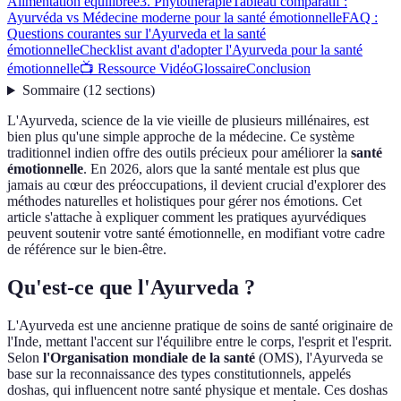
Alimentation équilibrée
3. Phytothérapie
Tableau comparatif :
Ayurvéda vs Médecine moderne pour la santé émotionnelle
FAQ :
Questions courantes sur l'Ayurveda et la santé
émotionnelle
Checklist avant d'adopter l'Ayurveda pour la santé
émotionnelle
📺 Ressource Vidéo
Glossaire
Conclusion
Sommaire
(
12
sections
)
L'Ayurveda, science de la vie vieille de plusieurs millénaires, est
bien plus qu'une simple approche de la médecine. Ce système
traditionnel indien offre des outils précieux pour améliorer la
santé
émotionnelle
. En 2026, alors que la santé mentale est plus que
jamais au cœur des préoccupations, il devient crucial d'explorer des
méthodes naturelles et holistiques pour gérer nos émotions. Cet
article s'attache à expliquer comment les pratiques ayurvédiques
peuvent soutenir votre santé émotionnelle, en modifiant votre cadre
de référence sur le bien-être.
Qu'est-ce que l'Ayurveda ?
L'Ayurveda est une ancienne pratique de soins de santé originaire de
l'Inde, mettant l'accent sur l'équilibre entre le corps, l'esprit et l'esprit.
Selon
l'Organisation mondiale de la santé
(OMS), l'Ayurveda se
base sur la reconnaissance des types constitutionnels, appelés
doshas, qui influencent notre santé physique et mentale. Ces doshas