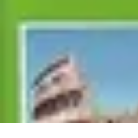
Santé Ayurvédique
Information
Santé et Bien-être
Pratiques et Rituels
Équilibre des Dosha
Santé Ayurvédique