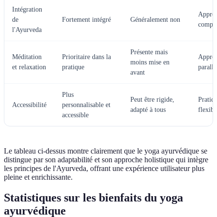
Intégration
Appro
de
Fortement intégré
Généralement non
complé
l'Ayurveda
Présente mais
Méditation
Prioritaire dans la
Appro
moins mise en
et relaxation
pratique
parallè
avant
Plus
Peut être rigide,
Pratiqu
Accessibilité
personnalisable et
adapté à tous
flexibl
accessible
Le tableau ci-dessus montre clairement que le yoga ayurvédique se
distingue par son adaptabilité et son approche holistique qui intègre
les principes de l'Ayurveda, offrant une expérience utilisateur plus
pleine et enrichissante.
Statistiques sur les bienfaits du yoga
ayurvédique