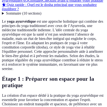
ayurvédique
FAQ
Glossaire
Checklist avant d’entamer votre pratique
🧠 Quiz rapide : Quel est le dosha principal que vous souhaitez
équilibrer ?
Sommaire
(
10
sections
)
Le
yoga ayurvédique
est une approche holistique qui combine des
principes du yoga traditionnel avec ceux de l’Ayurveda, une
médecine traditionnelle indienne. L’idée centrale du yoga
ayurvédique est que la santé n’est pas seulement l’absence de
maladie, mais un état de bien-être intégral qui englobe le corps,
l'esprit et l'âme. En adaptant les pratiques de yoga à votre
constitution corporelle (dosha), ce style de yoga vise à rétablir
l'équilibre personnel. Cette approche personnalisée aide à améliorer
le bien-être global et à prévenir les maladies. Selon des études, la
pratique régulière du yoga ayurvédique contribue à réduire le stress
et à renforcer le système immunitaire, en favorisant une vie plus
sereine.
Étape 1 : Préparer son espace pour la
pratique
La création d'un espace dédié à la pratique du yoga ayurvédique est
essentielle pour favoriser la concentration et apaiser l'esprit.
Choisissez un endroit tranquille et spacieux, de préférence avec un