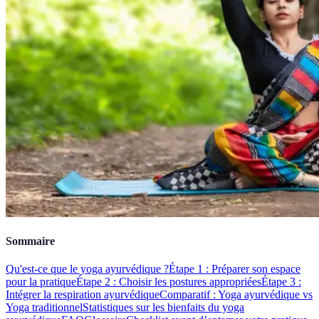
Sommaire
Qu'est-ce que le yoga ayurvédique ?
Étape 1 : Préparer son espace
pour la pratique
Étape 2 : Choisir les postures appropriées
Étape 3 :
Intégrer la respiration ayurvédique
Comparatif : Yoga ayurvédique vs
Yoga traditionnel
Statistiques sur les bienfaits du yoga