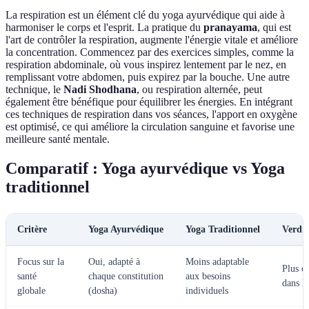
La respiration est un élément clé du yoga ayurvédique qui aide à
harmoniser le corps et l'esprit. La pratique du
pranayama
, qui est
l'art de contrôler la respiration, augmente l'énergie vitale et améliore
la concentration. Commencez par des exercices simples, comme la
respiration abdominale, où vous inspirez lentement par le nez, en
remplissant votre abdomen, puis expirez par la bouche. Une autre
technique, le
Nadi Shodhana
, ou respiration alternée, peut
également être bénéfique pour équilibrer les énergies. En intégrant
ces techniques de respiration dans vos séances, l'apport en oxygène
est optimisé, ce qui améliore la circulation sanguine et favorise une
meilleure santé mentale.
Comparatif : Yoga ayurvédique vs Yoga
traditionnel
Critère
Yoga Ayurvédique
Yoga Traditionnel
Verdic
Focus sur la
Oui, adapté à
Moins adaptable
Plus c
santé
chaque constitution
aux besoins
dans l
globale
(dosha)
individuels