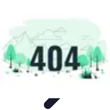
Santé Ayurvédique
Information
Santé et Bien-être
Pratiques et Rituels
Équilibre des
Doshas
Plantes et Remèdes
Santé Ayurvédique