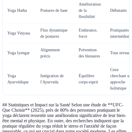
Amélioration
Yoga Hatha
Postures de base
de la
Débutants
flexibilité
Flux dynamique
Endurance,
Pratiquants
Yoga Vinyasa
de postures
force
intermédiair
Alignement
Prévention
Yoga Iyengar
Tous niveau
précis
des blessures
Ceux
Yoga
Intégration de
Équilibre
cherchant un
Ayurvédique
l'Ayurveda
corps-esprit
approche
holistique
## Statistiques et Impact sur la Santé Selon une étude de **UFC-
Que Choisir** (2025), près de 80% des personnes pratiquant le
yoga déclarent ressentir une amélioration significative de leur bien-
être mental et physique. En outre, des recherches indiquent que la
pratique régulière du yoga réduit le stress et l'anxiété de façon
mesurable, ce qui est crucial dans notre société moderne. Les effets