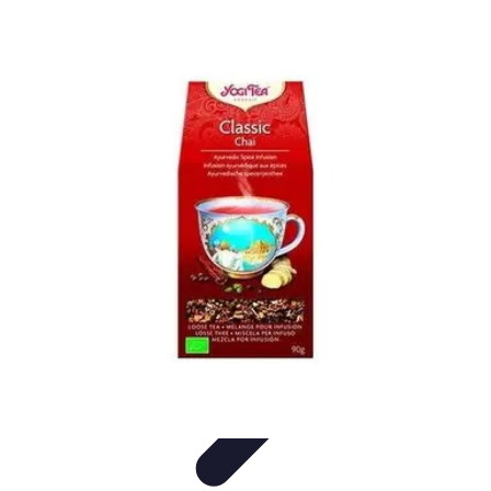
Santé Ayurvédique
Information
Santé et Bien-être
Pratiques et Rituels
Équilibre des
Doshas
Plantes et Remèdes
Santé Ayurvédique