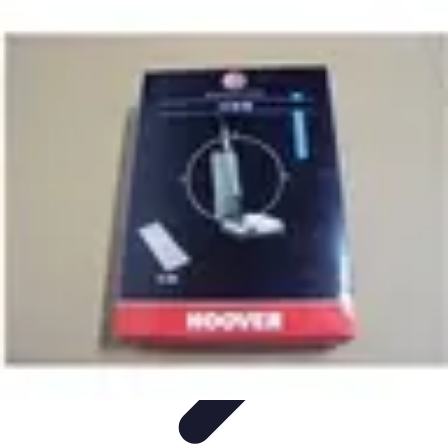
Santé Ayurvédique
Information
Santé et Bien-être
Pratiques et Rituels
Équilibre des
Doshas
Plantes et Remèdes
Santé Ayurvédique