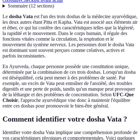
Glossaire
Checklist avant achat
Sommaire
(
12
sections
)
Le
dosha Vata
est l'un des trois doshas de la médecine ayurvédique,
les deux autres étant Pitta et Kapha. Vata est associé aux éléments air
et éther, ce qui lui confère des caractéristiques telles que la légèreté,
la rapidité et le mouvement. Dans le corps humain, il régule des
fonctions vitales comme la circulation, la respiration et le
mouvement du système nerveux. Les personnes dont le dosha Vata
est dominant sont souvent perçues comme créatives, actives et
parfois inconsistantes.
En Ayurveda, chaque personne possède une constitution unique,
déterminée par la combinaison de ces trois doshas. Lorsqu'un dosha
est déséquilibré, cela peut mener à des problèmes de santé. Par
exemple, un excès de Vata peut entraîner de l'anxiété, des troubles
digestifs et une perte de poids, tandis qu'un manque peut provoquer
de la léthargie et des problèmes de concentration. Selon
UFC-Que
Choisir
, l'approche ayurvédique vise donc à maintenir l'équilibre
entre ces doshas pour promouvoir le bien-être général.
Comment identifier votre dosha Vata ?
Identifier votre dosha Vata implique une compréhension profonde de
vos caractéristiques physiques et comportementales. Voici quelques