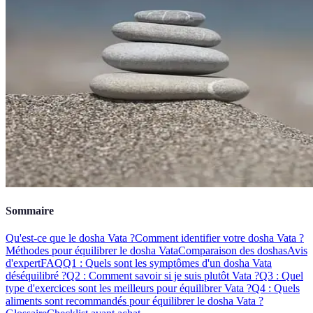
Sommaire
Qu'est-ce que le dosha Vata ?
Comment identifier votre dosha Vata ?
Méthodes pour équilibrer le dosha Vata
Comparaison des doshas
Avis
d'expert
FAQ
Q1 : Quels sont les symptômes d'un dosha Vata
déséquilibré ?
Q2 : Comment savoir si je suis plutôt Vata ?
Q3 : Quel
type d'exercices sont les meilleurs pour équilibrer Vata ?
Q4 : Quels
aliments sont recommandés pour équilibrer le dosha Vata ?