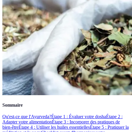
Sommaire
Qu'est-ce que l'Ayurveda?
Étape 1 : Évaluer votre dosha
Étape 2 :
Adapter votre alimentation
Étape 3 : Incorporer des pratiques de
bien-être
Étape 4 : Utiliser les huiles essentielles
Étape 5 : Pratiquer la