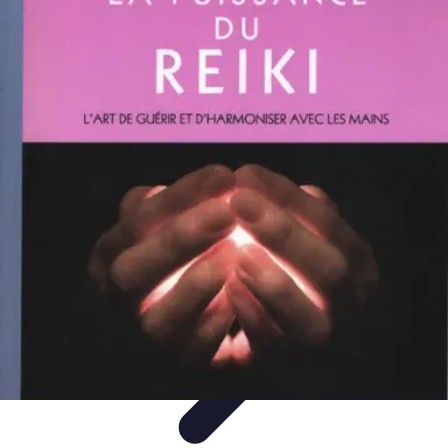
Santé Ayurvédique
Information
Santé et Bien-être
Pratiques et Rituels
Équilibre des
Doshas
Plantes et Remèdes
Santé Ayurvédique