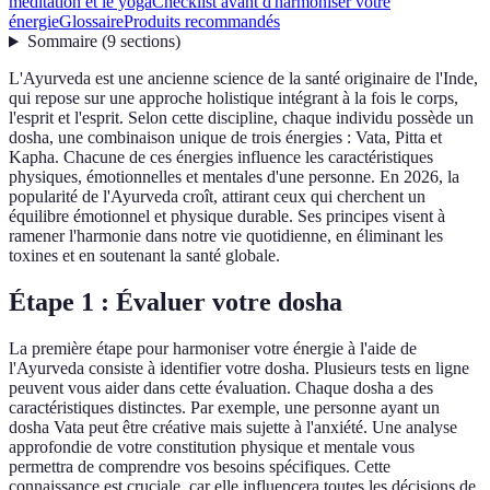
méditation et le yoga
Checklist avant d'harmoniser votre
énergie
Glossaire
Produits recommandés
Sommaire
(
9
sections
)
L'Ayurveda est une ancienne science de la santé originaire de l'Inde,
qui repose sur une approche holistique intégrant à la fois le corps,
l'esprit et l'esprit. Selon cette discipline, chaque individu possède un
dosha, une combinaison unique de trois énergies : Vata, Pitta et
Kapha. Chacune de ces énergies influence les caractéristiques
physiques, émotionnelles et mentales d'une personne. En 2026, la
popularité de l'Ayurveda croît, attirant ceux qui cherchent un
équilibre émotionnel et physique durable. Ses principes visent à
ramener l'harmonie dans notre vie quotidienne, en éliminant les
toxines et en soutenant la santé globale.
Étape 1 : Évaluer votre dosha
La première étape pour harmoniser votre énergie à l'aide de
l'Ayurveda consiste à identifier votre dosha. Plusieurs tests en ligne
peuvent vous aider dans cette évaluation. Chaque dosha a des
caractéristiques distinctes. Par exemple, une personne ayant un
dosha Vata peut être créative mais sujette à l'anxiété. Une analyse
approfondie de votre constitution physique et mentale vous
permettra de comprendre vos besoins spécifiques. Cette
connaissance est cruciale, car elle influencera toutes les décisions de