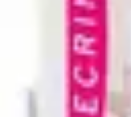
Santé Ayurvédique
Information
Santé et Bien-être
Pratiques et Rituels
Équilibre des Dosha
Santé Ayurvédique