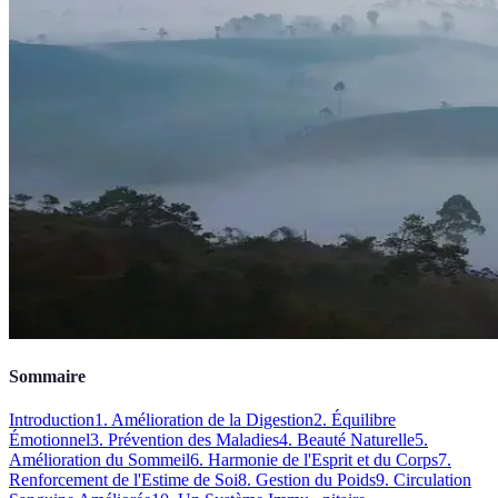
Sommaire
Introduction
1. Amélioration de la Digestion
2. Équilibre
Émotionnel
3. Prévention des Maladies
4. Beauté Naturelle
5.
Amélioration du Sommeil
6. Harmonie de l'Esprit et du Corps
7.
Renforcement de l'Estime de Soi
8. Gestion du Poids
9. Circulation