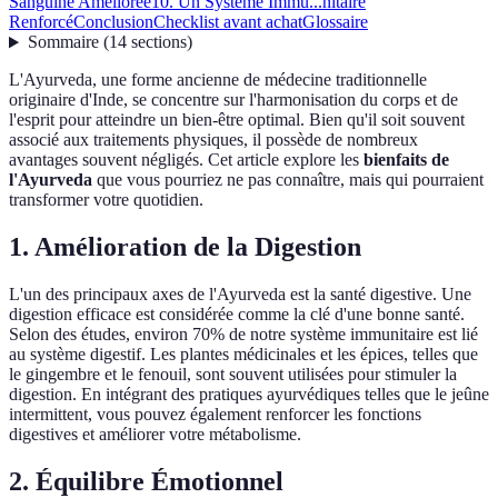
Sanguine Améliorée
10. Un Système Immu...nitaire
Renforcé
Conclusion
Checklist avant achat
Glossaire
Sommaire
(
14
sections
)
L'Ayurveda, une forme ancienne de médecine traditionnelle
originaire d'Inde, se concentre sur l'harmonisation du corps et de
l'esprit pour atteindre un bien-être optimal. Bien qu'il soit souvent
associé aux traitements physiques, il possède de nombreux
avantages souvent négligés. Cet article explore les
bienfaits de
l'Ayurveda
que vous pourriez ne pas connaître, mais qui pourraient
transformer votre quotidien.
1. Amélioration de la Digestion
L'un des principaux axes de l'Ayurveda est la santé digestive. Une
digestion efficace est considérée comme la clé d'une bonne santé.
Selon des études, environ 70% de notre système immunitaire est lié
au système digestif. Les plantes médicinales et les épices, telles que
le gingembre et le fenouil, sont souvent utilisées pour stimuler la
digestion. En intégrant des pratiques ayurvédiques telles que le jeûne
intermittent, vous pouvez également renforcer les fonctions
digestives et améliorer votre métabolisme.
2. Équilibre Émotionnel