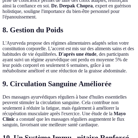
prise de conscience permet de faire des choix adaptés, renforçant
ainsi la confiance en soi.
Dr. Deepak Chopra
, expert en guérison
holistique, souligne l'importance du bien-être personnel pour
l'épanouissement.
8. Gestion du Poids
L'Ayurveda propose des régimes alimentaires adaptés selon votre
constitution corporelle. L'accent est mis sur des aliments sains et des
habitudes de vie équilibrées.
D'après une étude
, des participants
ayant suivi un régime ayurvédique ont perdu en moyenne 5% de
leur poids corporel en seulement 6 semaines, grâce à un
métabolisme amélioré et une réduction de la graisse abdominale.
9. Circulation Sanguine Améliorée
Des massages ayurvédiques réguliers à base d'huiles essentielles
peuvent stimuler la circulation sanguine. Cela contribue non
seulement à réduire la fatigue, mais également à améliorer la
récupération musculaire après l'exercice. Une étude de la
Mayo
Clinic
a constaté que les massages réguliers augmentent le flux
sanguin, favorisant une meilleure santé cardiaque.
10. Un Système Immu...nitaire Renforcé