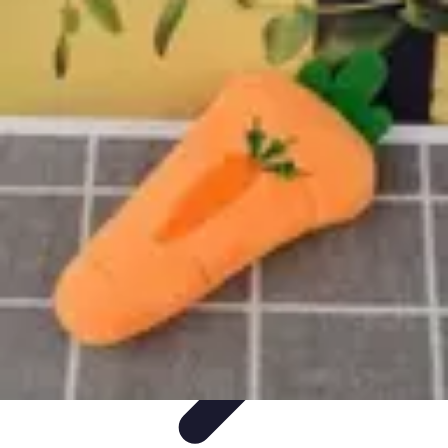
Santé Ayurvédique
Information
Santé et Bien-être
Pratiques et Rituels
Équilibre des
Doshas
Plantes et Remèdes
Santé Ayurvédique