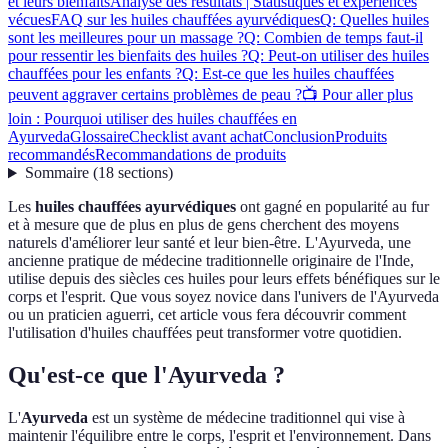
et leurs bienfaits
Analyse des résultats | Statistiques et expériences
vécues
FAQ sur les huiles chauffées ayurvédiques
Q: Quelles huiles
sont les meilleures pour un massage ?
Q: Combien de temps faut-il
pour ressentir les bienfaits des huiles ?
Q: Peut-on utiliser des huiles
chauffées pour les enfants ?
Q: Est-ce que les huiles chauffées
peuvent aggraver certains problèmes de peau ?
📺 Pour aller plus
loin : Pourquoi utiliser des huiles chauffées en
Ayurveda
Glossaire
Checklist avant achat
Conclusion
Produits
recommandés
Recommandations de produits
Sommaire
(
18
sections
)
Les
huiles chauffées ayurvédiques
ont gagné en popularité au fur
et à mesure que de plus en plus de gens cherchent des moyens
naturels d'améliorer leur santé et leur bien-être. L'Ayurveda, une
ancienne pratique de médecine traditionnelle originaire de l'Inde,
utilise depuis des siècles ces huiles pour leurs effets bénéfiques sur le
corps et l'esprit. Que vous soyez novice dans l'univers de l'Ayurveda
ou un praticien aguerri, cet article vous fera découvrir comment
l'utilisation d'huiles chauffées peut transformer votre quotidien.
Qu'est-ce que l'Ayurveda ?
L'
Ayurveda
est un système de médecine traditionnel qui vise à
maintenir l'équilibre entre le corps, l'esprit et l'environnement. Dans