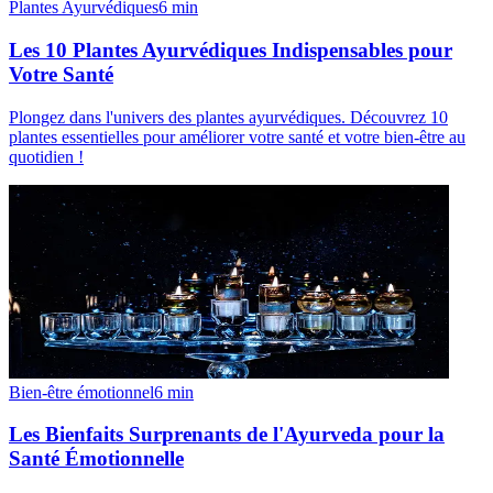
Plantes Ayurvédiques
6
min
Les 10 Plantes Ayurvédiques Indispensables pour
Votre Santé
Plongez dans l'univers des plantes ayurvédiques. Découvrez 10
plantes essentielles pour améliorer votre santé et votre bien-être au
quotidien !
Bien-être émotionnel
6
min
Les Bienfaits Surprenants de l'Ayurveda pour la
Santé Émotionnelle