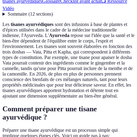
tisanes ayurvédiques
Glossaire
Checklist avant achat
📺 Ressource
Vidéo
Sommaire
(
12
sections
)
Les
tisanes ayurvédiques
sont des infusions à base de plantes et
d'épices utilisées dans le cadre de la médecine traditionnelle
indienne, l'Ayurveda. L'
Ayurveda
repose sur l'idée que la santé et le
bien-être dépendent de l'équilibre entre le corps, l'esprit et
l'environnement. Les tisanes sont souvent élaborées en fonction des
trois doshas — Vata, Pitta et Kapha, qui correspondent à différents
types de constitution. Par exemple, une tisane pour apaiser le dosha
Vata pourrait contenir des ingrédients comme le gingembre et la
cannelle, tandis qu'une pour Pitta pourrait inclure de la menthe et de
la camomille. En 2026, de plus en plus de personnes prennent
conscience des bienfaits de ces mélanges naturels, tant pour leurs
propriétés médicinales que pour leur délicieuse saveur. En effet, les
tisanes ayurvédiques apportent hydratation et détente tout en
ajoutant une dimension supplémentaire au bien-être général.
Comment préparer une tisane
ayurvédique ?
Préparer une tisane ayurvédique est un processus simple qui
implique quelques étapes clés. Voici un guide pas à pas: