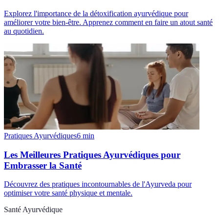
Explorez l'importance de la détoxification ayurvédique pour
améliorer votre bien-être. Apprenez comment en faire un atout santé
au quotidien.
Pratiques Ayurvédiques
6
min
Les Meilleures Pratiques Ayurvédiques pour
Embrasser la Santé
Découvrez des pratiques incontournables de l'Ayurveda pour
optimiser votre santé physique et mentale.
Santé Ayurvédique