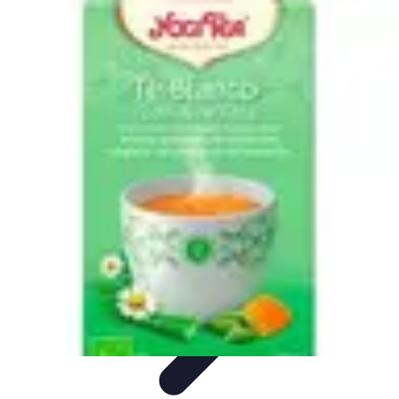
Santé Ayurvédique
Information
Santé et Bien-être
Pratiques et Rituels
Équilibre des
Doshas
Plantes et Remèdes
Santé Ayurvédique