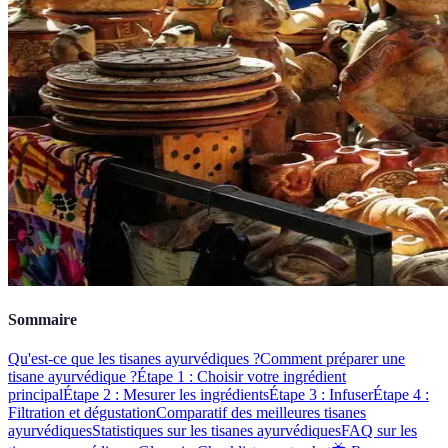
Sommaire
Qu'est-ce que les tisanes ayurvédiques ?
Comment préparer une
tisane ayurvédique ?
Étape 1 : Choisir votre ingrédient
principal
Étape 2 : Mesurer les ingrédients
Étape 3 : Infuser
Étape 4 :
Filtration et dégustation
Comparatif des meilleures tisanes
ayurvédiques
Statistiques sur les tisanes ayurvédiques
FAQ sur les