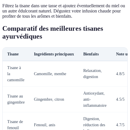
Filtrez la tisane dans une tasse et ajoutez éventuellement du miel ou
un autre édulcorant naturel. Dégustez votre infusion chaude pour
profiter de tous les arômes et bienfaits.
Comparatif des meilleures tisanes
ayurvédiques
Tisane
Ingrédients principaux
Bienfaits
Note uti
Tisane à
Relaxation,
la
Camomille, menthe
4.8/5
digestion
camomille
Antioxydant,
Tisane au
Gingembre, citron
anti-
4.5/5
gingembre
inflammatoire
Digestion,
Tisane de
Fenouil, anis
réduction des
4.7/5
fenouil