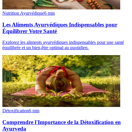
Nutrition Ayurvédique
6
min
Les Aliments Ayurvédiques Indispensables pour
Équilibrer Votre Santé
Explorez les aliments ayurvédiques indispensables pour une santé
équilibrée et un bien-être optimal au quotidien.
Détoxification
6
min
Comprendre l'Importance de la Détoxification en
Ayurveda