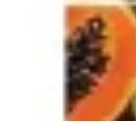
Santé Ayurvédique
Information
Santé et Bien-être
Pratiques et Rituels
Équilibre des Dosha
Santé Ayurvédique