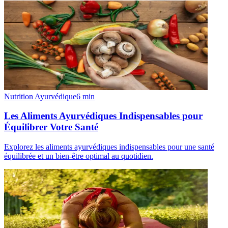
Nutrition Ayurvédique
6
min
Les Aliments Ayurvédiques Indispensables pour
Équilibrer Votre Santé
Explorez les aliments ayurvédiques indispensables pour une santé
équilibrée et un bien-être optimal au quotidien.