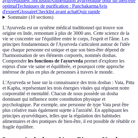
ayurvédiques
Conclusion
Alimentation ayurvédique pour un bien-être
optimal
Techniques de purification : Panchakarma
Avis
d'expert
Glossaire
Checklist avant achat
Quiz rapide
Sommaire
(
10
sections
)
L'Ayurveda est un système médical traditionnel qui trouve son
origine en Inde, remontant à plus de 3000 ans. Cette science de la
vie se concentre sur l'équilibre entre le corps, l'esprit et l'âme. Les
principes fondamentaux de l'Ayurveda s'articulent autour de l'idée
que chaque personne est unique et que son bien-être dépend de
l'harmonisation de ses éléments corporels, nommés doshas.
Comprendre
les fonctions de l'ayurveda
permet d'explorer les
enjeux d'une vie saine et équilibrée, et pourquoi cette approche
intéresse de plus en plus de personnes à travers le monde.
L'Ayurveda se base sur la connaissance des trois doshas : Vata, Pitta
et Kapha, représentant les trois énergies vitales qui régissent notre
corporealité et mentalité. Chacun de nous possède un dosha
dominant qui influence notre constitution physique et
psychologique. Par exemple, une personne de type Vata peut être
plus créative mais également sujette à l'anxiété. En appliquant les
principes ayurvédiques, telles que la régulation des habitudes
alimentaires et des pratiques de bien-être, il est possible de rétablir ce
fragile équilibre.