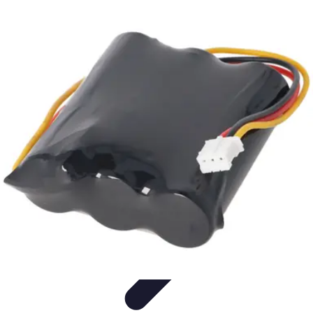
Santé Ayurvédique
Information
Santé et Bien-être
Pratiques et Rituels
Équilibre des
Doshas
Plantes et Remèdes
Santé Ayurvédique