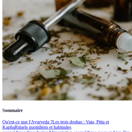
Sommaire
Qu'est-ce que l'Ayurveda ?
Les trois doshas : Vata, Pitta et
Kapha
Rituels quotidiens et habitudes