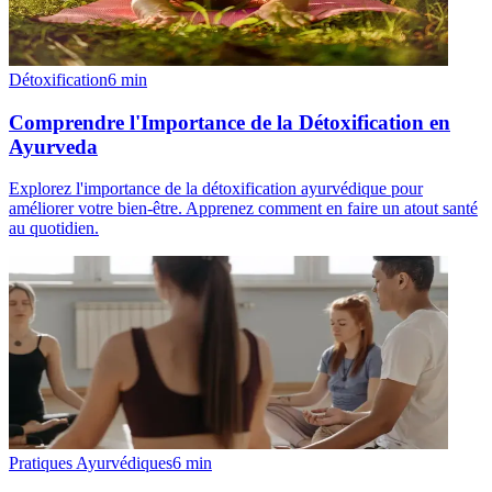
Détoxification
6
min
Comprendre l'Importance de la Détoxification en
Ayurveda
Explorez l'importance de la détoxification ayurvédique pour
améliorer votre bien-être. Apprenez comment en faire un atout santé
au quotidien.
Pratiques Ayurvédiques
6
min