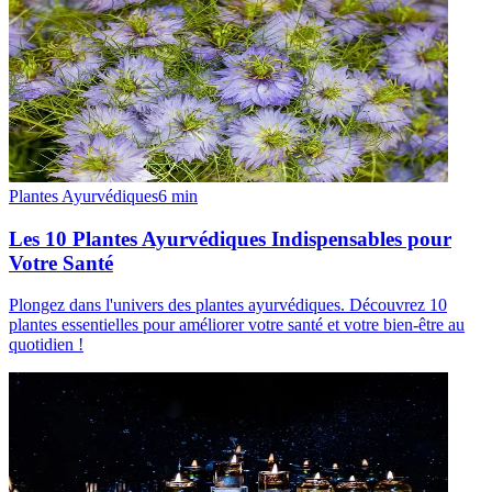
Plantes Ayurvédiques
6
min
Les 10 Plantes Ayurvédiques Indispensables pour
Votre Santé
Plongez dans l'univers des plantes ayurvédiques. Découvrez 10
plantes essentielles pour améliorer votre santé et votre bien-être au
quotidien !