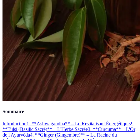
Sommaire
Introduction
1. **Ashwagandha** – Le Revitalisant Énergétique
2.
**Tulsi (Basilic Sacré)** – L'Herbe Sacrée
3. **Curcuma** – L'Or
de l'Ayurvéda
4. **Ginger (Gingembre)** – La Racine du