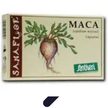
Santé Ayurvédique
Information
Santé et Bien-être
Pratiques et Rituels
Équilibre des
Doshas
Plantes et Remèdes
Santé Ayurvédique