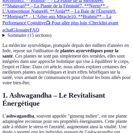
Réconfort
5. **Brahmi** – La Plante de la Mémoire
6.
**Shatavari** – La Plante de la Féminité
7. **Neem** –
L'Antiseptique Naturel
8. **Amla** – La Baie de l'Énergie
9.
**Moringa** – L'Arbre aux Miracle
10. **Brahmi** – La
Performance Cognitive
📺 Pour aller plus loin :
Checklist avant
achat
Glossaire
FAQ
Sommaire
(
15
sections
)
La médecine ayurvédique, pratiquée depuis des milliers d'années en
Inde, repose sur l'utilisation de
plantes ayurvédiques pour la
santé
. Ces plantes ne sont pas simplement des remèdes, elles sont
intégrées dans une approche holistique qui vise à équilibrer le corps,
l'esprit et l'âme. Dans cet article, nous allons explorer certaines des
meilleures plantes ayurvédiques et leurs effets bénéfiques sur la
santé, vous armant de connaissances pour choisir les bons alliés pour
votre bien-être.
1.
Ashwagandha
– Le Revitalisant
Énergétique
L'
ashwagandha
, souvent appelée "ginseng indien", est une plante
adaptogène reconnue pour ses propriétés énergisantes. Cette plante
aide à réduire le stress et l'anxiété, augmentant ainsi la vitalité. Une
étude a montré que les individus prenant de l’ashwagandha ont