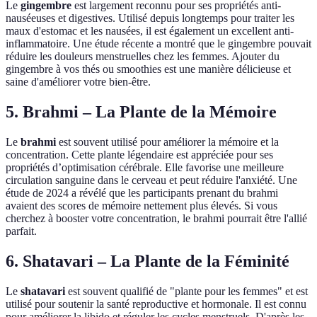
Le
gingembre
est largement reconnu pour ses propriétés anti-
nauséeuses et digestives. Utilisé depuis longtemps pour traiter les
maux d'estomac et les nausées, il est également un excellent anti-
inflammatoire. Une étude récente a montré que le gingembre pouvait
réduire les douleurs menstruelles chez les femmes. Ajouter du
gingembre à vos thés ou smoothies est une manière délicieuse et
saine d'améliorer votre bien-être.
5.
Brahmi
– La Plante de la Mémoire
Le
brahmi
est souvent utilisé pour améliorer la mémoire et la
concentration. Cette plante légendaire est appréciée pour ses
propriétés d’optimisation cérébrale. Elle favorise une meilleure
circulation sanguine dans le cerveau et peut réduire l'anxiété. Une
étude de 2024 a révélé que les participants prenant du brahmi
avaient des scores de mémoire nettement plus élevés. Si vous
cherchez à booster votre concentration, le brahmi pourrait être l'allié
parfait.
6.
Shatavari
– La Plante de la Féminité
Le
shatavari
est souvent qualifié de "plante pour les femmes" et est
utilisé pour soutenir la santé reproductive et hormonale. Il est connu
pour améliorer la libido et réguler les cycles menstruels. D'après les