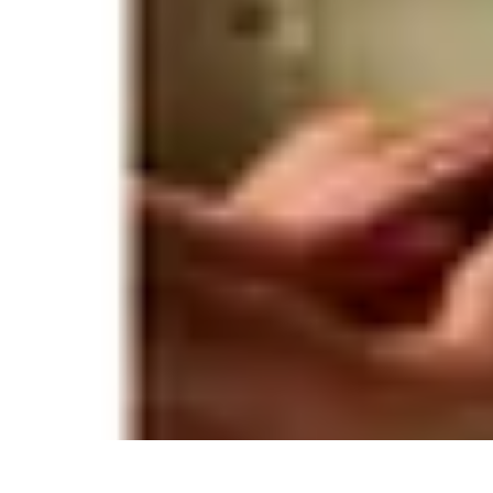
Santé Ayurvédique
Information
Santé et Bien-être
Pratiques et Rituels
Équilibre des Dosha
Santé Ayurvédique