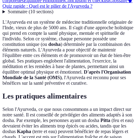
corporelles
Équilibre émotionnel
Conclusion et checklist
Glossaire
🧠
Quiz rapide : Quel est le pilier de l'Ayurveda ?
Sommaire
(
10
sections
)
L'Ayurveda est un système de médecine traditionnelle originaire de
l'Inde, vieux de plus de 5000 ans. Il s'agit d'une approche holistique
qui prend en compte la santé physique, mentale et spirituelle de
l'individu. Selon ce système, chaque personne possède une
constitution unique (ou
dosha
) déterminée par la combinaison des
éléments naturels. L'Ayurveda a pour objectif de maintenir
l'équilibre entre ces éléments et de promouvoir un état de bien-être
global. Ses pratiques englobent l'alimentation, l'exercice, la
méditation et les remèdes à base de plantes, permettant ainsi un
équilibre optimal physique et émotionnel.
D'après l'Organisation
Mondiale de la Santé (OMS)
, l'Ayurveda est reconnu pour ses
bénéfices sur la santé préventive et curative.
Les pratiques alimentaires
Selon l'Ayurveda, ce que nous consommons a un impact direct sur
notre santé. Il est conseillé de privilégier des aliments adaptés à son
dosha. Par exemple, les personnes ayant un dosha
Pitta
(feu et eau)
devraient éviter les aliments trop épicés ou acides, tandis que les
doshas
Kapha
(terre et eau) peuvent bénéficier de repas légers et
chauds. L'accent est mis sur l'alimentation fraîche et de saison,