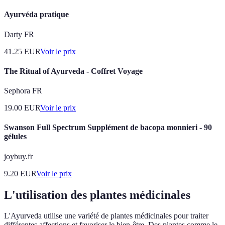
Ayurvéda pratique
Darty FR
41.25
EUR
Voir le prix
The Ritual of Ayurveda - Coffret Voyage
Sephora FR
19.00
EUR
Voir le prix
Swanson Full Spectrum Supplément de bacopa monnieri - 90
gélules
joybuy.fr
9.20
EUR
Voir le prix
L'utilisation des plantes médicinales
L'Ayurveda utilise une variété de plantes médicinales pour traiter
différentes affections et favoriser le bien-être. Des plantes comme le