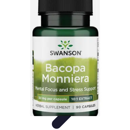
Santé Ayurvédique
Information
Santé et Bien-être
Pratiques et Rituels
Équilibre des
Doshas
Plantes et Remèdes
Santé Ayurvédique