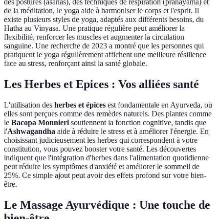
des postures (asanas), des techniques de respiration (pranayama) et
de la méditation, le yoga aide à harmoniser le corps et l'esprit. Il
existe plusieurs styles de yoga, adaptés aux différents besoins, du
Hatha au Vinyasa. Une pratique régulière peut améliorer la
flexibilité, renforcer les muscles et augmenter la circulation
sanguine. Une recherche de 2023 a montré que les personnes qui
pratiquent le yoga régulièrement affichent une meilleure résilience
face au stress, renforçant ainsi la santé globale.
Les Herbes et Epices : Vos alliées santé
L'utilisation des
herbes et épices
est fondamentale en Ayurveda, où
elles sont perçues comme des remèdes naturels. Des plantes comme
le
Bacopa Monnieri
soutiennent la fonction cognitive, tandis que
l'
Ashwagandha
aide à réduire le stress et à améliorer l'énergie. En
choisissant judicieusement les herbes qui correspondent à votre
constitution, vous pouvez booster votre santé. Les découvertes
indiquent que l'intégration d'herbes dans l'alimentation quotidienne
peut réduire les symptômes d'anxiété et améliorer le sommeil de
25%. Ce simple ajout peut avoir des effets profond sur votre bien-
être.
Le Massage Ayurvédique : Une touche de
bien-être