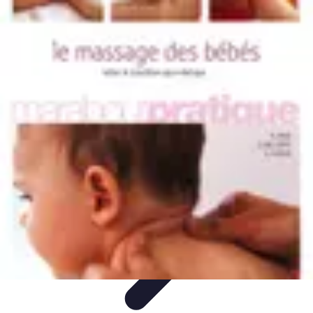
Santé Ayurvédique
Information
Santé et Bien-être
Pratiques et Rituels
Équilibre des
Doshas
Plantes et Remèdes
Santé Ayurvédique