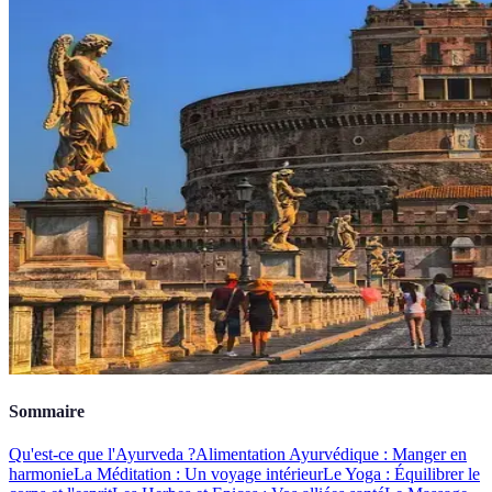
Sommaire
Qu'est-ce que l'Ayurveda ?
Alimentation Ayurvédique : Manger en
harmonie
La Méditation : Un voyage intérieur
Le Yoga : Équilibrer le