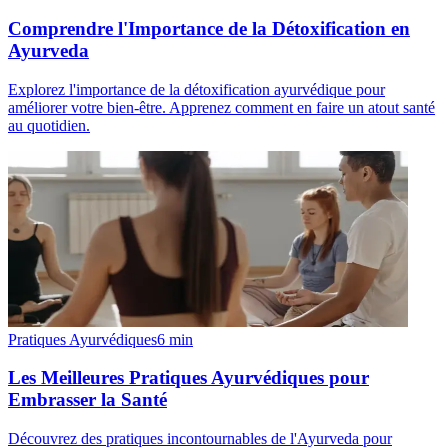
Comprendre l'Importance de la Détoxification en
Ayurveda
Explorez l'importance de la détoxification ayurvédique pour
améliorer votre bien-être. Apprenez comment en faire un atout santé
au quotidien.
Pratiques Ayurvédiques
6
min
Les Meilleures Pratiques Ayurvédiques pour
Embrasser la Santé
Découvrez des pratiques incontournables de l'Ayurveda pour