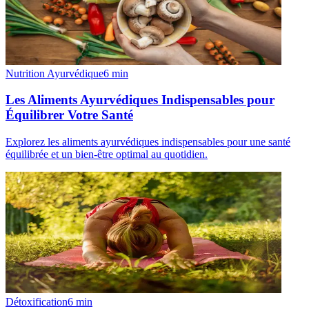
Nutrition Ayurvédique
6
min
Les Aliments Ayurvédiques Indispensables pour
Équilibrer Votre Santé
Explorez les aliments ayurvédiques indispensables pour une santé
équilibrée et un bien-être optimal au quotidien.
Détoxification
6
min