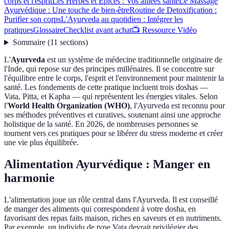
corps et l'esprit
Les Herbes et Epices : Vos alliées santé
Le Massage
Ayurvédique : Une touche de bien-être
Routine de Detoxification :
Purifier son corps
L'Ayurveda au quotidien : Intégrer les
pratiques
Glossaire
Checklist avant achat
📺 Ressource Vidéo
Sommaire
(
11
sections
)
L'
Ayurveda
est un système de médecine traditionnelle originaire de
l'Inde, qui repose sur des principes millénaires. Il se concentre sur
l'équilibre entre le corps, l'esprit et l'environnement pour maintenir la
santé. Les fondements de cette pratique incluent trois doshas —
Vata, Pitta, et Kapha — qui représentent les énergies vitales. Selon
l'
World Health Organization (WHO)
, l'Ayurveda est reconnu pour
ses méthodes préventives et curatives, soutenant ainsi une approche
holistique de la santé. En 2026, de nombreuses personnes se
tournent vers ces pratiques pour se libérer du stress moderne et créer
une vie plus équilibrée.
Alimentation Ayurvédique : Manger en
harmonie
L'alimentation joue un rôle central dans l'Ayurveda. Il est conseillé
de manger des aliments qui correspondent à votre dosha, en
favorisant des repas faits maison, riches en saveurs et en nutriments.
Par exemple, un individu de type Vata devrait privilégier des