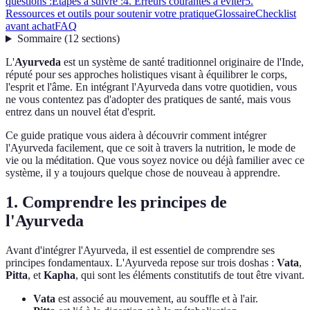
questions :
Étapes à suivre :
4. Erreurs courantes à éviter
5.
Ressources et outils pour soutenir votre pratique
Glossaire
Checklist
avant achat
FAQ
Sommaire
(
12
sections
)
L'
Ayurveda
est un système de santé traditionnel originaire de l'Inde,
réputé pour ses approches holistiques visant à équilibrer le corps,
l'esprit et l'âme. En intégrant l'Ayurveda dans votre quotidien, vous
ne vous contentez pas d'adopter des pratiques de santé, mais vous
entrez dans un nouvel état d'esprit.
Ce guide pratique vous aidera à découvrir comment intégrer
l'Ayurveda facilement, que ce soit à travers la nutrition, le mode de
vie ou la méditation. Que vous soyez novice ou déjà familier avec ce
système, il y a toujours quelque chose de nouveau à apprendre.
1. Comprendre les principes de
l'Ayurveda
Avant d'intégrer l'Ayurveda, il est essentiel de comprendre ses
principes fondamentaux. L'Ayurveda repose sur trois doshas :
Vata
,
Pitta
, et
Kapha
, qui sont les éléments constitutifs de tout être vivant.
Vata
est associé au mouvement, au souffle et à l'air.