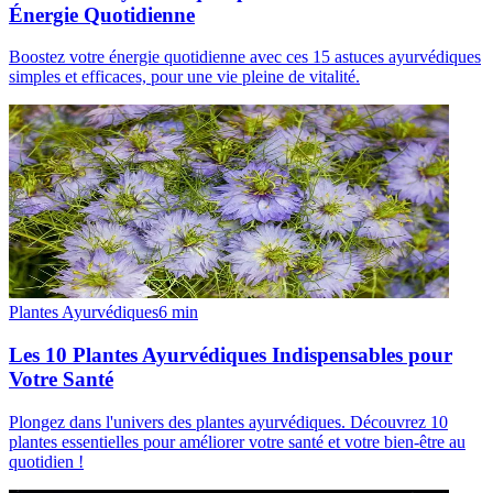
Énergie Quotidienne
Boostez votre énergie quotidienne avec ces 15 astuces ayurvédiques
simples et efficaces, pour une vie pleine de vitalité.
Plantes Ayurvédiques
6
min
Les 10 Plantes Ayurvédiques Indispensables pour
Votre Santé
Plongez dans l'univers des plantes ayurvédiques. Découvrez 10
plantes essentielles pour améliorer votre santé et votre bien-être au
quotidien !