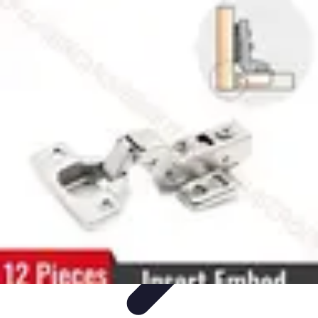
Santé Ayurvédique
Information
Santé et Bien-être
Pratiques et Rituels
Équilibre des
Doshas
Plantes et Remèdes
Santé Ayurvédique