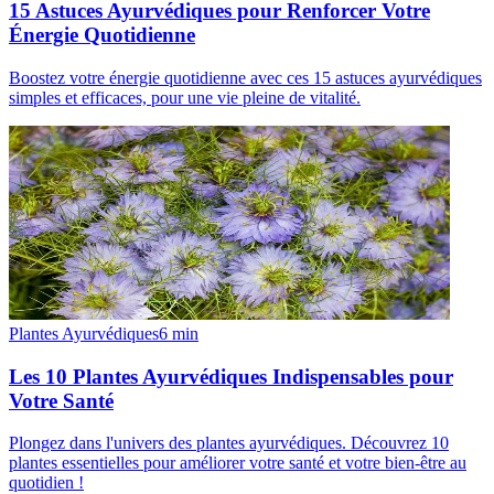
15 Astuces Ayurvédiques pour Renforcer Votre
Énergie Quotidienne
Boostez votre énergie quotidienne avec ces 15 astuces ayurvédiques
simples et efficaces, pour une vie pleine de vitalité.
Plantes Ayurvédiques
6
min
Les 10 Plantes Ayurvédiques Indispensables pour
Votre Santé
Plongez dans l'univers des plantes ayurvédiques. Découvrez 10
plantes essentielles pour améliorer votre santé et votre bien-être au
quotidien !