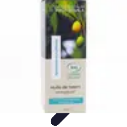
Santé Ayurvédique
Information
Santé et Bien-être
Pratiques et Rituels
Équilibre des
Doshas
Plantes et Remèdes
Santé Ayurvédique