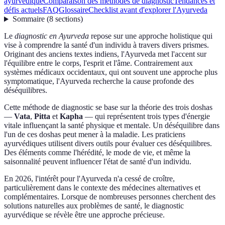
ayurvédique
Comparaison des méthodes de diagnostic
Tendances et
défis actuels
FAQ
Glossaire
Checklist avant d'explorer l'Ayurveda
Sommaire
(
8
sections
)
Le
diagnostic en Ayurveda
repose sur une approche holistique qui
vise à comprendre la santé d'un individu à travers divers prismes.
Originant des anciens textes indiens, l'Ayurveda met l'accent sur
l'équilibre entre le corps, l'esprit et l'âme. Contrairement aux
systèmes médicaux occidentaux, qui ont souvent une approche plus
symptomatique, l'Ayurveda recherche la cause profonde des
déséquilibres.
Cette méthode de diagnostic se base sur la théorie des trois doshas
—
Vata
,
Pitta
et
Kapha
— qui représentent trois types d'énergie
vitale influençant la santé physique et mentale. Un déséquilibre dans
l'un de ces doshas peut mener à la maladie. Les praticiens
ayurvédiques utilisent divers outils pour évaluer ces déséquilibres.
Des éléments comme l'hérédité, le mode de vie, et même la
saisonnalité peuvent influencer l'état de santé d'un individu.
En 2026, l'intérêt pour l'Ayurveda n'a cessé de croître,
particulièrement dans le contexte des médecines alternatives et
complémentaires. Lorsque de nombreuses personnes cherchent des
solutions naturelles aux problèmes de santé, le diagnostic
ayurvédique se révèle être une approche précieuse.