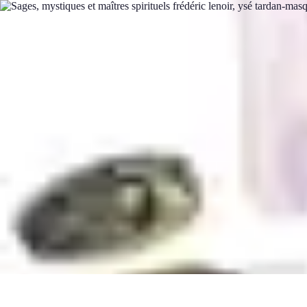
Santé Ayurvédique
Information
Santé et Bien-être
Pratiques et Rituels
Équilibre des Dosha
Santé Ayurvédique