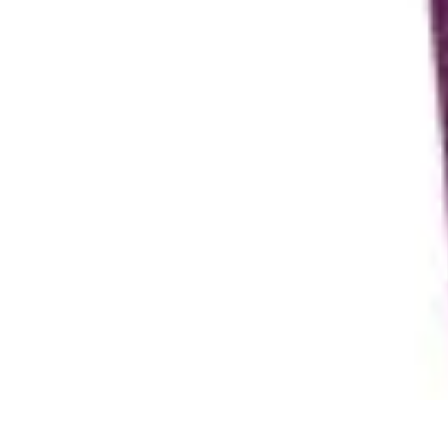
Santé Ayurvédique
Information
Santé et Bien-être
Pratiques et Rituels
Équilibre des Dosha
Santé Ayurvédique