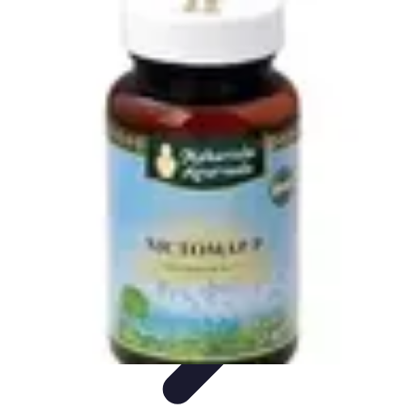
Santé Ayurvédique
Information
Santé et Bien-être
Pratiques et Rituels
Équilibre des
Doshas
Plantes et Remèdes
Santé Ayurvédique