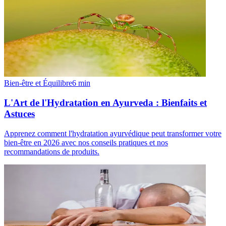
Bien-être et Équilibre
6
min
L'Art de l'Hydratation en Ayurveda : Bienfaits et
Astuces
Apprenez comment l'hydratation ayurvédique peut transformer votre
bien-être en 2026 avec nos conseils pratiques et nos
recommandations de produits.