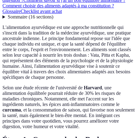
digestion ?
Comment savoir si j'ai un bon équilibre alimentaire ?
Comment choisir des aliments adaptés à ma constitution ?
Glossaire
Checklist avant achat
Sommaire
(
16
sections
)
L'alimentation ayurvédique est une approche nutritionnelle qui
s'inscrit dans la tradition de la médecine ayurvédique, une pratique
ancestrale indienne. Le principe fondamental repose sur l'idée que
chaque individu est unique, et que la santé dépend de l'équilibre
entre le corps, l'esprit et l'environnement. Les aliments sont classés
selon leur capacité à nourrir les trois doshas : Vata, Pitta et Kapha,
qui représentent des éléments de la psychologie et de la physiologie
humaine. Ainsi, l'alimentation ayurvédique vise à soutenir ce
équilibre vital à travers des choix alimentaires adaptés aux besoins
spécifiques de chaque personne.
Selon une étude récente de l'université de
Harvard
, une
alimentation équilibrée pourrait réduire de 30% les risques de
maladies chroniques. Notamment, elle met l'accent sur les
ingrédients naturels, les épices anti-inflammatoires comme le
curcuma
, et la consommation de saison, qui favorise non seulement
la santé, mais également le bien-être mental. En intégrant ces
principes dans votre quotidien, vous pourrez améliorer votre
digestion, votre humeur et votre vitalité.