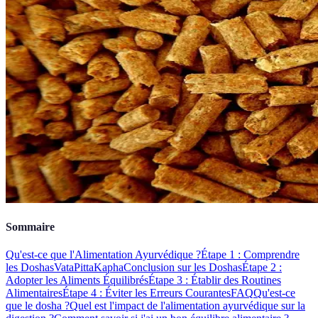
Sommaire
Qu'est-ce que l'Alimentation Ayurvédique ?
Étape 1 : Comprendre
les Doshas
Vata
Pitta
Kapha
Conclusion sur les Doshas
Étape 2 :
Adopter les Aliments Équilibrés
Étape 3 : Établir des Routines
Alimentaires
Étape 4 : Éviter les Erreurs Courantes
FAQ
Qu'est-ce
que le dosha ?
Quel est l'impact de l'alimentation ayurvédique sur la