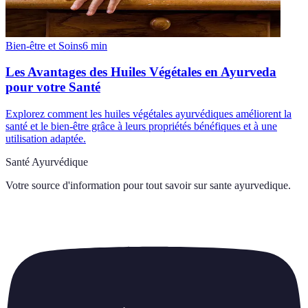
Bien-être et Soins
6
min
Les Avantages des Huiles Végétales en Ayurveda
pour votre Santé
Explorez comment les huiles végétales ayurvédiques améliorent la
santé et le bien-être grâce à leurs propriétés bénéfiques et à une
utilisation adaptée.
Santé Ayurvédique
Votre source d'information pour tout savoir sur
sante ayurvedique
.