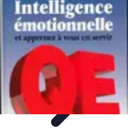
Santé Ayurvédique
Information
Santé et Bien-être
Pratiques et Rituels
Équilibre des
Doshas
Plantes et Remèdes
Santé Ayurvédique