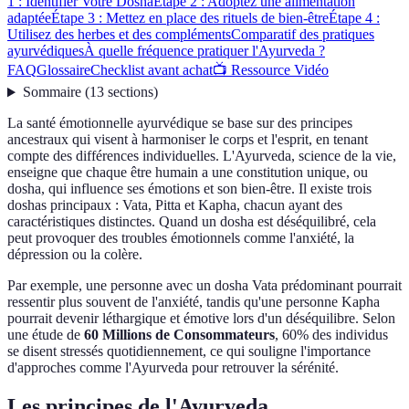
1 : Identifier Votre Dosha
Étape 2 : Adoptez une alimentation
adaptée
Étape 3 : Mettez en place des rituels de bien-être
Étape 4 :
Utilisez des herbes et des compléments
Comparatif des pratiques
ayurvédiques
À quelle fréquence pratiquer l'Ayurveda ?
FAQ
Glossaire
Checklist avant achat
📺 Ressource Vidéo
Sommaire
(
13
sections
)
La santé émotionnelle ayurvédique se base sur des principes
ancestraux qui visent à harmoniser le corps et l'esprit, en tenant
compte des différences individuelles. L'Ayurveda, science de la vie,
enseigne que chaque être humain a une constitution unique, ou
dosha, qui influence ses émotions et son bien-être. Il existe trois
doshas principaux : Vata, Pitta et Kapha, chacun ayant des
caractéristiques distinctes. Quand un dosha est déséquilibré, cela
peut provoquer des troubles émotionnels comme l'anxiété, la
dépression ou la colère.
Par exemple, une personne avec un dosha Vata prédominant pourrait
ressentir plus souvent de l'anxiété, tandis qu'une personne Kapha
pourrait devenir léthargique et émotive lors d'un déséquilibre. Selon
une étude de
60 Millions de Consommateurs
, 60% des individus
se disent stressés quotidiennement, ce qui souligne l'importance
d'approches comme l'Ayurveda pour retrouver la sérénité.
Les principes de l'Ayurveda