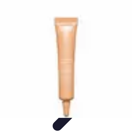
Santé Ayurvédique
Information
Santé et Bien-être
Pratiques et Rituels
Équilibre des
Doshas
Plantes et Remèdes
Santé Ayurvédique