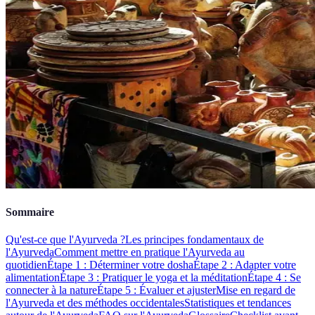
Sommaire
Qu'est-ce que l'Ayurveda ?
Les principes fondamentaux de
l'Ayurveda
Comment mettre en pratique l'Ayurveda au
quotidien
Étape 1 : Déterminer votre dosha
Étape 2 : Adapter votre
alimentation
Étape 3 : Pratiquer le yoga et la méditation
Étape 4 : Se
connecter à la nature
Étape 5 : Évaluer et ajuster
Mise en regard de
l'Ayurveda et des méthodes occidentales
Statistiques et tendances