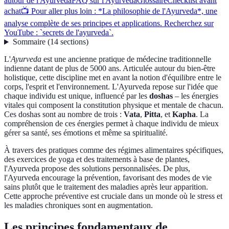
autour de l'Ayurveda
FAQ sur l'Ayurveda
Glossaire
Checklist avant
achat
📺 Pour aller plus loin : *La philosophie de l'Ayurveda*, une
analyse complète de ses principes et applications. Recherchez sur
YouTube : `secrets de l'ayurveda`.
Sommaire
(
14
sections
)
L'
Ayurveda
est une ancienne pratique de médecine traditionnelle
indienne datant de plus de 5000 ans. Articulée autour du bien-être
holistique, cette discipline met en avant la notion d'équilibre entre le
corps, l'esprit et l'environnement. L'Ayurveda repose sur l'idée que
chaque individu est unique, influencé par les
doshas
– les énergies
vitales qui composent la constitution physique et mentale de chacun.
Ces doshas sont au nombre de trois :
Vata
,
Pitta
, et
Kapha
. La
compréhension de ces énergies permet à chaque individu de mieux
gérer sa santé, ses émotions et même sa spiritualité.
À travers des pratiques comme des régimes alimentaires spécifiques,
des exercices de yoga et des traitements à base de plantes,
l'Ayurveda propose des solutions personnalisées. De plus,
l'Ayurveda encourage la prévention, favorisant des modes de vie
sains plutôt que le traitement des maladies après leur apparition.
Cette approche préventive est cruciale dans un monde où le stress et
les maladies chroniques sont en augmentation.
Les principes fondamentaux de