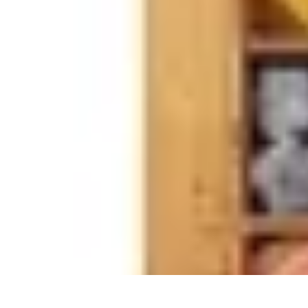
Santé Ayurvédique
Information
Santé et Bien-être
Pratiques et Rituels
Équilibre des Dosha
Santé Ayurvédique