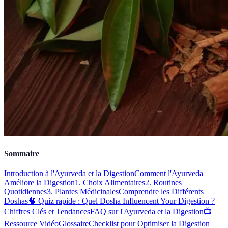
Sommaire
Introduction à l'Ayurveda et la Digestion
Comment l'Ayurveda
Améliore la Digestion
1. Choix Alimentaires
2. Routines
Quotidiennes
3. Plantes Médicinales
Comprendre les Différents
Doshas
🧠 Quiz rapide : Quel Dosha Influencent Your Digestion ?
Chiffres Clés et Tendances
FAQ sur l'Ayurveda et la Digestion
📺
Ressource Vidéo
Glossaire
Checklist pour Optimiser la Digestion