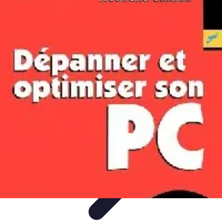
Santé Ayurvédique
Information
Santé et Bien-être
Pratiques et Rituels
Équilibre des
Doshas
Plantes et Remèdes
Santé Ayurvédique