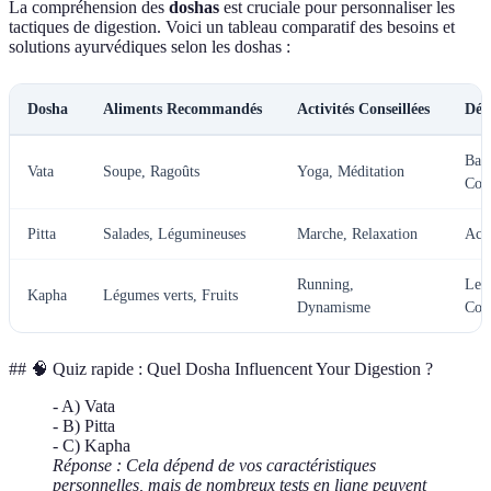
La compréhension des
doshas
est cruciale pour personnaliser les
tactiques de digestion. Voici un tableau comparatif des besoins et
solutions ayurvédiques selon les doshas :
Dosha
Aliments Recommandés
Activités Conseillées
Dés
Bal
Vata
Soupe, Ragoûts
Yoga, Méditation
Cons
Pitta
Salades, Légumineuses
Marche, Relaxation
Acid
Running,
Lent
Kapha
Légumes verts, Fruits
Dynamisme
Con
## 🧠 Quiz rapide : Quel Dosha Influencent Your Digestion ?
- A) Vata
- B) Pitta
- C) Kapha
Réponse : Cela dépend de vos caractéristiques
personnelles, mais de nombreux tests en ligne peuvent