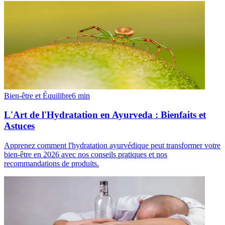
Bien-être et Équilibre
6
min
L'Art de l'Hydratation en Ayurveda : Bienfaits et
Astuces
Apprenez comment l'hydratation ayurvédique peut transformer votre
bien-être en 2026 avec nos conseils pratiques et nos
recommandations de produits.