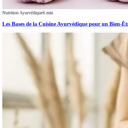
Nutrition Ayurvédique
6
min
Les Bases de la Cuisine Ayurvédique pour un Bien-Êt