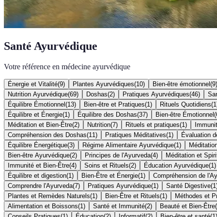
Santé Ayurvédique
Votre référence en médecine ayurvédique
Énergie et Vitalité
(
9
)
Plantes Ayurvédiques
(
10
)
Bien-être émotionnel
(
9
Nutrition Ayurvédique
(
69
)
Doshas
(
2
)
Pratiques Ayurvédiques
(
46
)
San
Équilibre Émotionnel
(
13
)
Bien-être et Pratiques
(
1
)
Rituels Quotidiens
(
1
Équilibre et Énergie
(
1
)
Équilibre des Doshas
(
37
)
Bien-être Émotionnel
(
Méditation et Bien-Être
(
2
)
Nutrition
(
7
)
Rituels et pratiques
(
1
)
Immuni
Compréhension des Doshas
(
11
)
Pratiques Méditatives
(
1
)
Évaluation 
Équilibre Énergétique
(
3
)
Régime Alimentaire Ayurvédique
(
1
)
Méditatio
Bien-être Ayurvédique
(
2
)
Principes de l'Ayurveda
(
4
)
Méditation et Spiri
Immunité et Bien-Être
(
4
)
Soins et Rituels
(
2
)
Éducation Ayurvédique
(
1
)
Équilibre et digestion
(
1
)
Bien-Être et Énergie
(
1
)
Compréhension de l'A
Comprendre l'Ayurveda
(
7
)
Pratiques Ayurvédique
(
1
)
Santé Digestive
(
1
Plantes et Remèdes Naturels
(
1
)
Bien-Être et Rituels
(
1
)
Méthodes et P
Alimentation et Boissons
(
1
)
Santé et Immunité
(
2
)
Beauté et Bien-Être
(
Conseils Pratiques
(
1
)
Éducation
(
2
)
Informatif
(
2
)
Bien-être et santé
(
1