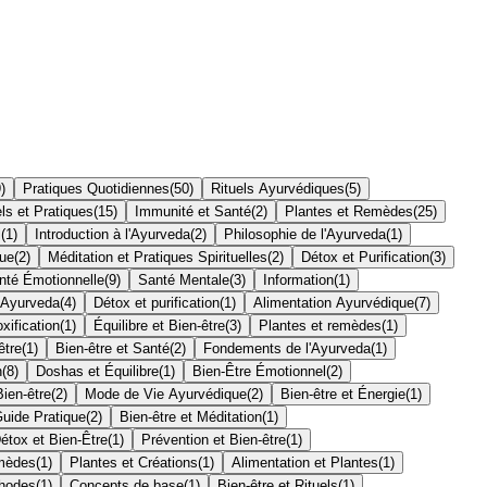
9
)
Pratiques Quotidiennes
(
50
)
Rituels Ayurvédiques
(
5
)
els et Pratiques
(
15
)
Immunité et Santé
(
2
)
Plantes et Remèdes
(
25
)
l
(
1
)
Introduction à l'Ayurveda
(
2
)
Philosophie de l'Ayurveda
(
1
)
ue
(
2
)
Méditation et Pratiques Spirituelles
(
2
)
Détox et Purification
(
3
)
nté Émotionnelle
(
9
)
Santé Mentale
(
3
)
Information
(
1
)
 Ayurveda
(
4
)
Détox et purification
(
1
)
Alimentation Ayurvédique
(
7
)
xification
(
1
)
Équilibre et Bien-être
(
3
)
Plantes et remèdes
(
1
)
être
(
1
)
Bien-être et Santé
(
2
)
Fondements de l'Ayurveda
(
1
)
n
(
8
)
Doshas et Équilibre
(
1
)
Bien-Être Émotionnel
(
2
)
Bien-être
(
2
)
Mode de Vie Ayurvédique
(
2
)
Bien-être et Énergie
(
1
)
uide Pratique
(
2
)
Bien-être et Méditation
(
1
)
étox et Bien-Être
(
1
)
Prévention et Bien-être
(
1
)
emèdes
(
1
)
Plantes et Créations
(
1
)
Alimentation et Plantes
(
1
)
thodes
(
1
)
Concepts de base
(
1
)
Bien-être et Rituels
(
1
)