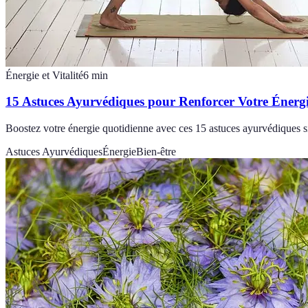
Énergie et Vitalité
6
min
15 Astuces Ayurvédiques pour Renforcer Votre Énerg
Boostez votre énergie quotidienne avec ces 15 astuces ayurvédiques sim
Astuces Ayurvédiques
Énergie
Bien-être