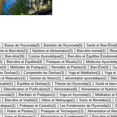
)
Bases de l'Ayurveda
(
3
)
Bienfaits de l'Ayurveda
(
5
)
Santé et Bien-Être
(
té et Bien-être
(
21
)
Nutrition et Alimentation
(
2
)
Bien-être mental
(
1
)
Ritu
)
Bien-être
(
26
)
Cuisine Ayurvédique
(
2
)
Bien-être et Équilibre Émotionne
6
)
Bien-être et Équilibre
(
4
)
Pratiques et Rituels
(
11
)
Médecine Ayurvédiq
té
(
3
)
Méthodes de Pratique
(
1
)
Remèdes et Plantes
(
3
)
Bien-Être
(
3
)
Sa
des Doshas
(
1
)
Comprendre les Doshas
(
3
)
Yoga et Méditation
(
2
)
Yoga et
n et Relaxation
(
1
)
Gestion du Stress
(
1
)
alimentation ayurvédique
(
1
)
Déto
tualité
(
1
)
Équilibre et Doshas
(
1
)
Théorie de l'Ayurveda
(
1
)
Santé et bien-
Détoxification et Purification
(
2
)
Alimentation
(
6
)
Alimentation et Nutritio
yurveda
(
3
)
Bienfaits et Pratiques
(
1
)
Yoga en Ayurveda
(
1
)
Méditation et 
)
Bien-être et Vitalité
(
2
)
Détox et Nettoyage
(
1
)
Soins et Remèdes
(
1
)
G
ratiques
(
1
)
Pratiques et Conseils
(
1
)
Les Fondements de l'Ayurveda
(
1
)
D
1
)
Huiles et Plantes
(
1
)
Pratiques et Techniques
(
13
)
Alimentation et R
)
Soins et Pratiques
(
1
)
Alimentation et Suppléments
(
1
)
Bien-être et Mé