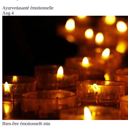
Ayurveda
santé émotionnelle
Aug 4
Bien-être émotionnel
6
min